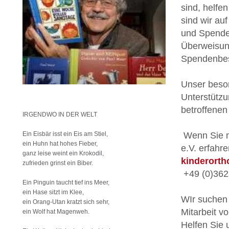
sind, helfe
sind wir au
und Spenden
Überweisun
Spendenbes
Unser beson
Unterstützu
betroffenen
IRGENDWO IN DER WELT
Ein Eisbär isst ein Eis am Stiel,
Wenn Sie m
ein Huhn hat hohes Fieber,
e.V. erfahr
ganz leise weint ein Krokodil,
kinderorth
zufrieden grinst ein Biber.
+49 (0)362
Ein Pinguin taucht tief ins Meer,
ein Hase sitzt im Klee,
WIr suchen 
ein Orang-Utan kratzt sich sehr,
Mitarbeit vo
ein Wolf hat Magenweh.
Helfen Sie 