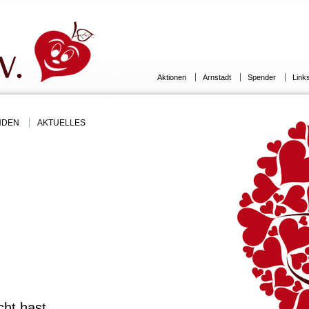
Aktionen
Arnstadt
Spender
Link
NDEN
AKTUELLES
cht hast.