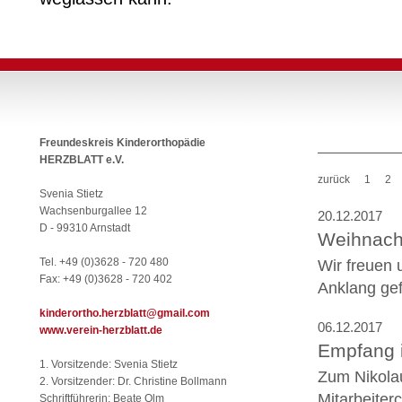
Freundeskreis Kinderorthopädie
HERZBLATT e.V.
zurück
1
2
Svenia Stietz
Wachsenburgallee 12
20.12.2017
D - 99310 Arnstadt
Weihnacht
Tel. +49 (0)3628 - 720 480
Wir freuen 
Fax: +49 (0)3628 - 720 402
Anklang ge
kinderortho.herzblatt@gmail.com
06.12.2017
www.verein-herzblatt.de
Empfang i
1. Vorsitzende: Svenia Stietz
Zum Nikolau
2. Vorsitzender: Dr. Christine Bollmann
Mitarbeiter
Schriftführerin: Beate Olm